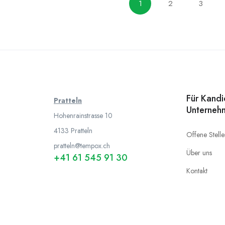
1
2
3
Für Kand
Pratteln
Unterneh
Hohenrainstrasse 10
4133 Pratteln
Offene Stell
pratteln@tempox.ch
Über uns
+41 61 545 91 30
Kontakt