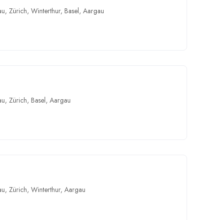
au
,
Zürich
,
Winterthur
,
Basel
,
Aargau
au
,
Zürich
,
Basel
,
Aargau
au
,
Zürich
,
Winterthur
,
Aargau