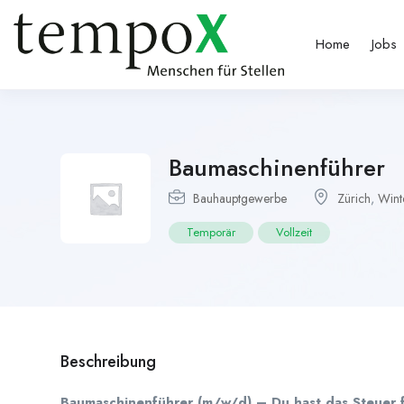
Home
Jobs
Baumaschinenführer
Bauhauptgewerbe
Zürich
,
Wint
Temporär
Vollzeit
Beschreibung
Baumaschinenführer (m/w/d) – Du hast das Steuer fe