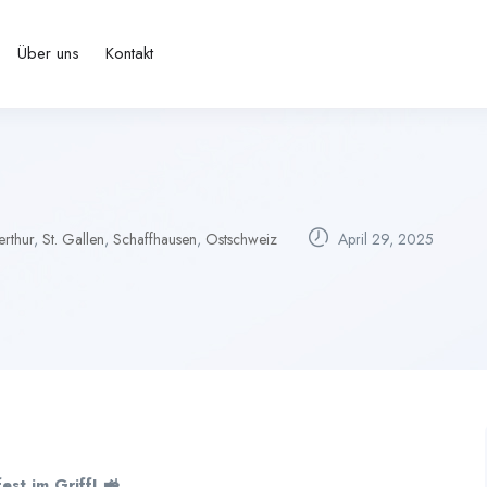
Über uns
Kontakt
erthur
,
St. Gallen
,
Schaffhausen
,
Ostschweiz
April 29, 2025
st im Griff! 🚜