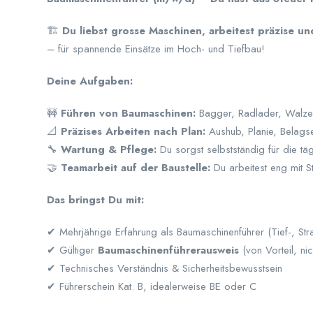
🏗️
Du liebst grosse Maschinen, arbeitest präzise u
– für spannende Einsätze im Hoch- und Tiefbau!
Deine Aufgaben:
🚧
Führen von Baumaschinen:
Bagger, Radlader, Walze 
📐
Präzises Arbeiten nach Plan:
Aushub, Planie, Belags
🔧
Wartung & Pflege:
Du sorgst selbstständig für die tä
🤝
Teamarbeit auf der Baustelle:
Du arbeitest eng mit S
Das bringst Du mit:
✔ Mehrjährige Erfahrung als Baumaschinenführer (Tief-, St
✔ Gültiger
Baumaschinenführerausweis
(von Vorteil, ni
✔ Technisches Verständnis & Sicherheitsbewusstsein
✔ Führerschein Kat. B, idealerweise BE oder C