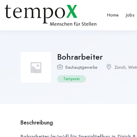
Home
Jobs
Bohrarbeiter
Bauhauptgewerbe
Zürich
,
Wint
Temporär
Beschreibung
Bohrarbeiter (m/w/d) für Spezialtiefbau in Zürich 